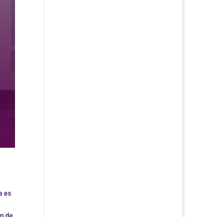
a es
en de