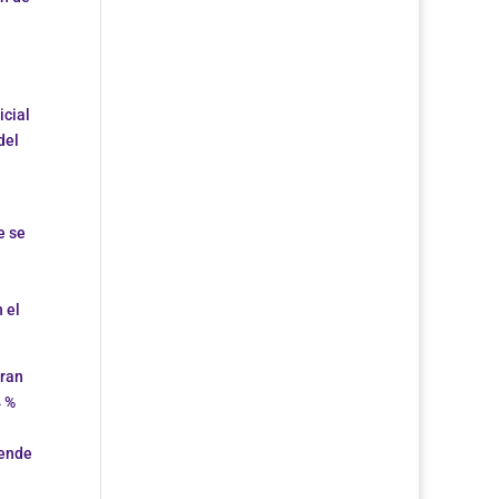
icial
del
e se
 el
tran
4 %
iende