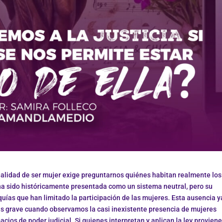
onalidad de ser mujer exige preguntarnos quiénes habitan realmente los
 ha sido históricamente presentada como un sistema neutral, pero su
quías que han limitado la participación de las mujeres. Esta ausencia y
ás grave cuando observamos la casi inexistente presencia de mujeres
acios de poder judicial. Si quienes interpretan y aplican la ley provien