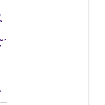
a
so
de la
e
s.