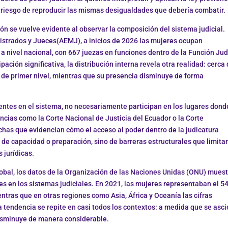
 el riesgo de reproducir las mismas desigualdades que debería combatir.
ón se vuelve evidente al observar la composición del sistema judicial.
istrados y Jueces(AEMJ), a inicios de 2026 las mujeres ocupan
 nivel nacional, con 667 juezas en funciones dentro de la Función Jud
ación significativa, la distribución interna revela otra realidad: cerca 
de primer nivel, mientras que su presencia disminuye de forma
sentes en el sistema, no necesariamente participan en los lugares dond
ncias como la Corte Nacional de Justicia del Ecuador o la Corte
has que evidencian cómo el acceso al poder dentro de la judicatura
 de capacidad o preparación, sino de barreras estructurales que limitan
 jurídicas.
lobal, los datos de la Organización de las Naciones Unidas (ONU) mues
s en los sistemas judiciales. En 2021, las mujeres representaban el 5
ntras que en otras regiones como Asia, África y Oceanía las cifras
na tendencia se repite en casi todos los contextos: a medida que se asc
 disminuye de manera considerable.