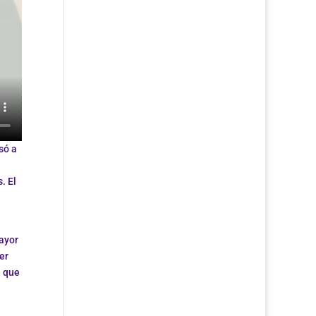
só a
. El
mayor
er
e que