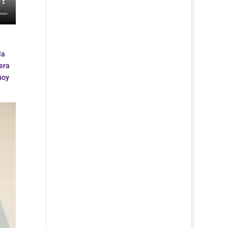
la
era
hoy