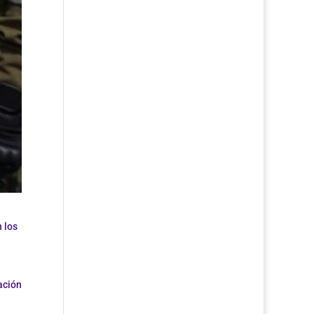
 los
ación